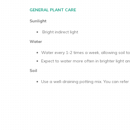
GENERAL PLANT CARE
Sunlight
Bright indirect light
Water
Water every 1-2 times a week, allowing soil t
Expect to water more often in brighter light and
Soil
Use a well-draining potting mix. You can refe
​​​​​​