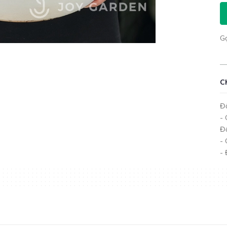
G
C
Đố
- 
Đố
-
- 