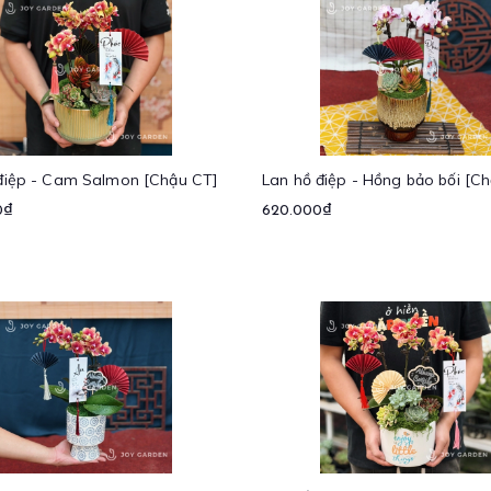
điệp - Cam Salmon [Chậu CT]
Lan hồ điệp - Hồng bảo bối [C
0₫
620.000₫