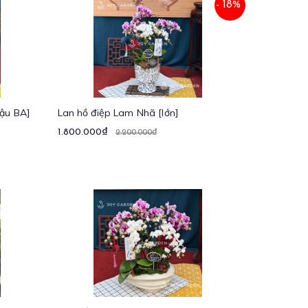
- 18%
hậu BA]
Lan hồ điệp Lam Nhã [lớn]
1.800.000₫
2.200.000₫