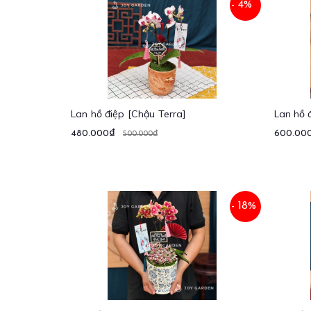
- 4%
Lan hồ điệp [Chậu Terra]
Lan hồ 
480.000₫
600.00
500.000₫
- 18%