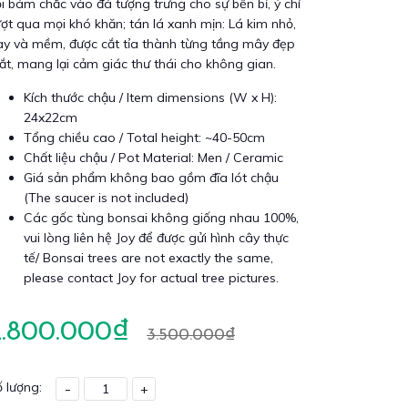
i bám chắc vào đá tượng trưng cho sự bền bỉ, ý chí
ợt qua mọi khó khăn; tán lá xanh mịn: Lá kim nhỏ,
ày và mềm, được cắt tỉa thành từng tầng mây đẹp
t, mang lại cảm giác thư thái cho không gian.
Kích thước chậu / Item dimensions (W x H):
24x22cm
Tổng chiều cao / Total height: ~40-50cm
Chất liệu chậu / Pot Material: Men / Ceramic
Giá sản phẩm không bao gồm đĩa lót chậu
(The saucer is not included)
Các gốc tùng bonsai không giống nhau 100%,
vui lòng liên hệ Joy để được gửi hình cây thực
tế/ Bonsai trees are not exactly the same,
please contact Joy for actual tree pictures.
2.800.000₫
3.500.000₫
 lượng:
-
+