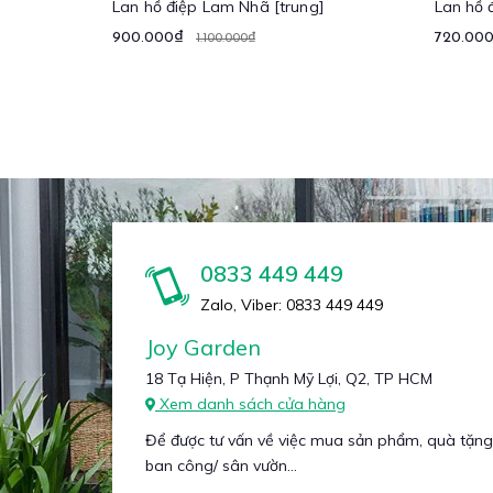
Lan hồ điệp Lam Nhã [trung]
Lan hồ 
900.000₫
720.00
1.100.000₫
0833 449 449
Zalo, Viber: 0833 449 449
Joy Garden
18 Tạ Hiện, P Thạnh Mỹ Lợi, Q2, TP HCM
Xem danh sách cửa hàng
Để được tư vấn về việc mua sản phẩm, quà tặng
ban công/ sân vườn...