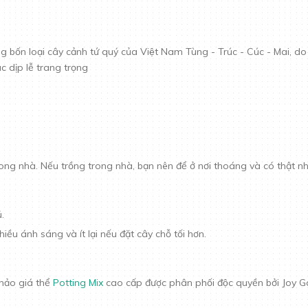
g bốn loại cây cảnh tứ quý của Việt Nam Tùng - Trúc - Cúc - Mai, d
́c dịp lễ trang trọng
̃n trong nhà. Nếu trồng trong nhà, bạn nên để ở nơi thoáng và có thật n
̉.
iều ánh sáng và ít lại nếu đặt cây chỗ tối hơn.
hảo giá thể
Potting Mix
cao cấp được phân phối độc quyền bởi Joy 