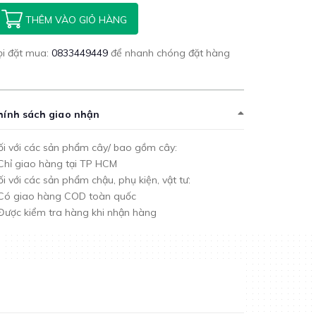
THÊM VÀO GIỎ HÀNG
ọi đặt mua:
0833449449
để nhanh chóng đặt hàng
hính sách giao nhận
i với các sản phẩm cây/ bao gồm cây:
Chỉ giao hàng tại TP HCM
i với các sản phẩm chậu, phụ kiện, vật tư:
 Có giao hàng COD toàn quốc
Được kiểm tra hàng khi nhận hàng