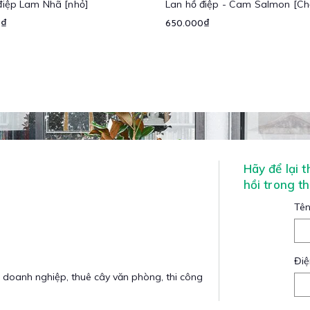
điệp Lam Nhã [nhỏ]
Lan hồ điệp - Cam Salmon [Ch
0₫
650.000₫
Hãy để lại 
hồi trong t
Tên
Điệ
 doanh nghiệp, thuê cây văn phòng, thi công