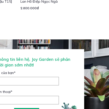
ậu T15]
Lan Hồ Điệp Ngọc Ngà
2.800.000₫
thông tin liên hệ, Joy Garden sẽ phản
hời gian sớm nhất!
 của bạn
*
n thoại
*