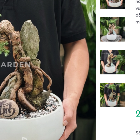
nổ
vư
d
mắ
Số