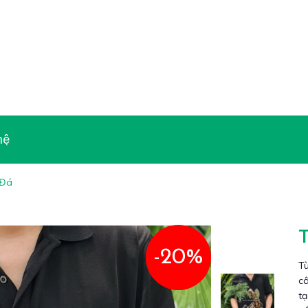
hệ
 Đá
-20%
T
câ
t