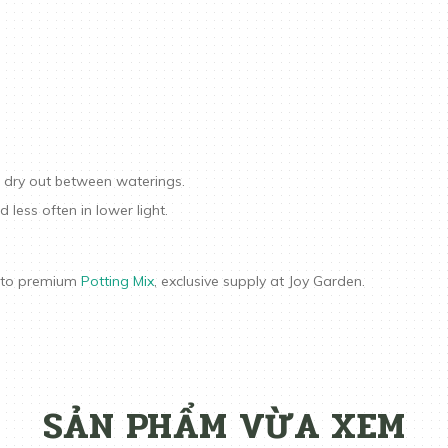
o dry out between waterings.
 less often in lower light.
r to premium
Potting Mix
, exclusive supply at Joy Garden.
SẢN PHẨM VỪA XEM