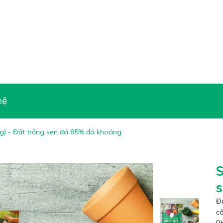
hệ
kg) - Đất trồng sen đá 85% đá khoáng
S
Đư
câ