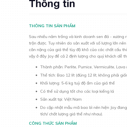
Thông tin
THÔNG TIN SẢN PHẨM
Sau nhiều năm trồng và kinh doanh sen đá - xương rồ
trộn được. Tuy nhiên do sản xuất với số lượng lớn nên
cân nặng của giá thể tùy độ khô của các chất cấu thà
vậy ở đây Joy để cả 2 định lượng cho quý khách dễ th
Thành phần: Perlite, Pumice, Vermiculite, Lav
Thể tích: Bao 12 lít (đúng 12 lít, không phải giố
Khối lượng: 5-6 kg tuỳ độ ẩm của giá thể
Có thể sử dụng tốt cho các loại kiểng lá
Sản xuất tại: Việt Nam
Do cập nhật mẫu mã bao bì nên hiện Joy đang 
tích/ chất lượng giá thể như nhau).
CÔNG THỨC SẢN PHẨM