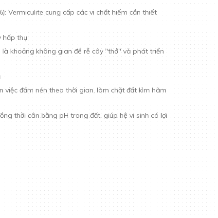
: Vermiculite cung cấp các vi chất hiếm cần thiết
y hấp thụ
nh là khoảng không gian để rễ cây "thở" và phát triển
ả
n việc đầm nén theo thời gian, làm chặt đất kìm hãm
g thời cân bằng pH trong đất, giúp hệ vi sinh có lợi