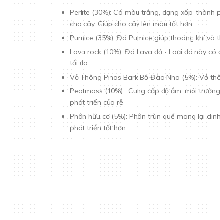
Perlite (30%): Có màu trắng, dạng xốp, thành ph
cho cây. Giúp cho cây lên màu tốt hơn
Pumice (35%): Đá Pumice giúp thoáng khí và tho
Lava rock (10%): Đá Lava đỏ - Loại đá này có đặ
tối đa
Vỏ Thông Pinas Bark Bồ Đào Nha (5%): Vỏ thôn
Peatmoss (10%) : Cung cấp độ ẩm, môi trường v
phát triển của rễ
Phân hữu cơ (5%): Phân trùn quế mang lại dinh
phát triển tốt hơn.