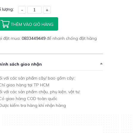
 lượng:
-
+
THÊM VÀO GIỎ HÀNG
ọi đặt mua:
0833449449
để nhanh chóng đặt hàng
hính sách giao nhận
i với các sản phẩm cây/ bao gồm cây:
Chỉ giao hàng tại TP HCM
i với các sản phẩm chậu, phụ kiện, vật tư:
 Có giao hàng COD toàn quốc
Được kiểm tra hàng khi nhận hàng