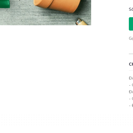
Số
G
C
Đố
- 
Đố
-
- 