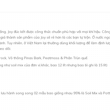
ng, Joy đúc kết được công thức chuẩn phù hợp với mọi khí hậu. Công 
 giá thành sản phẩm của Joy sẽ rẻ hơn là các bạn tự trộn. Ở nước ngoài
nh. Tuy nhiên, ở Việt Nam lại thường dùng khối lượng để làm định lư
eo dõi.
a rock, Vỏ thông Pinas Bark, Peatmoss & Phân Trùn quế.
ng như soil mix của đơn vị khác, bao 12 lít nhưng bao bì ghi là 15 lít)
lưu hành song song 02 mẫu bao giống nhau 95% là Soil Mix và Pott