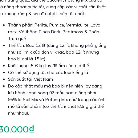
ân trùng quế... Giá thể Succlent Potting Mix của có
ả năng thoát nước tốt, cung cấp các vi chất cần thiết
o xương rồng & sen đá phát triển tốt nhất.
Thành phần: Perlite, Pumice, Vermiculite, Lava
rock, Vỏ thông Pinas Bark, Peatmoss & Phân
Trùn quế.
Thể tích: Bao 12 lít (đúng 12 lít, không phải giống
như soil mix của đơn vị khác, bao 12 lít nhưng
bao bì ghi là 15 lít)
Khối lượng: 5-6 kg tuỳ độ ẩm của giá thể
Có thể sử dụng tốt cho các loại kiểng lá
Sản xuất tại: Việt Nam
Do cập nhật mẫu mã bao bì nên hiện Joy đang
lưu hành song song 02 mẫu bao giống nhau
95% là Soil Mix và Potting Mix như trong các ảnh
mô tả sản phẩm (có thể tích/ chất lượng giá thể
như nhau).
130.000₫