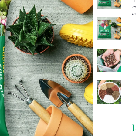
Ph
kh
ch