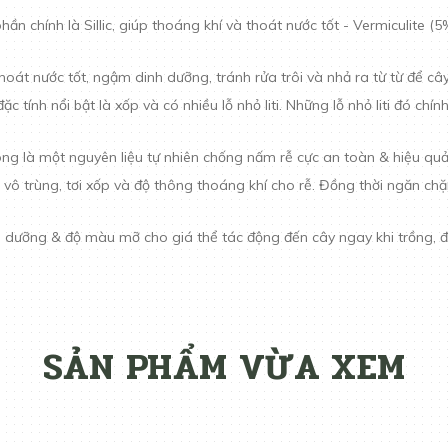
ần chính là Sillic, giúp thoáng khí và thoát nước tốt - Vermiculite (5%)
át nước tốt, ngậm dinh dưỡng, tránh rửa trôi và nhả ra từ từ để câ
c tính nổi bật là xốp và có nhiều lỗ nhỏ liti. Những lỗ nhỏ liti đó chí
g là một nguyên liệu tự nhiên chống nấm rễ cực an toàn & hiệu qu
ô trùng, tơi xốp và độ thông thoáng khí cho rễ. Đồng thời ngăn chặ
 dưỡng & độ màu mỡ cho giá thể tác động đến cây ngay khi trồng, đồn
SẢN PHẨM VỪA XEM