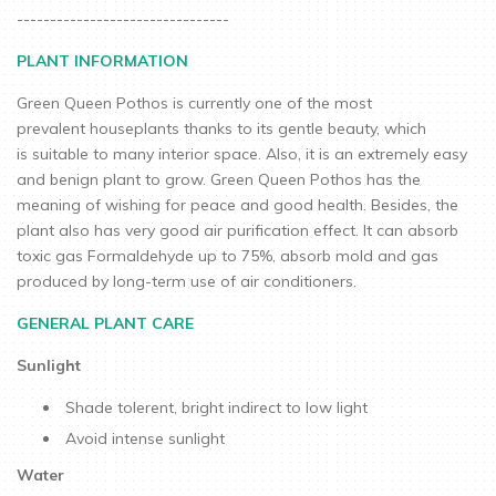
--------------------------------
PLANT INFORMATION
Green Queen Pothos is currently one of the most
prevalent houseplants thanks to its gentle beauty, which
is suitable to many interior space. Also, it is an extremely easy
and benign plant to grow. Green Queen Pothos has the
meaning of wishing for peace and good health. Besides, the
plant also has very good air purification effect. It can absorb
toxic gas Formaldehyde up to 75%, absorb mold and gas
produced by long-term use of air conditioners.
GENERAL PLANT CARE
Sunlight
Shade tolerent, bright indirect to low light
Avoid intense sunlight
Water