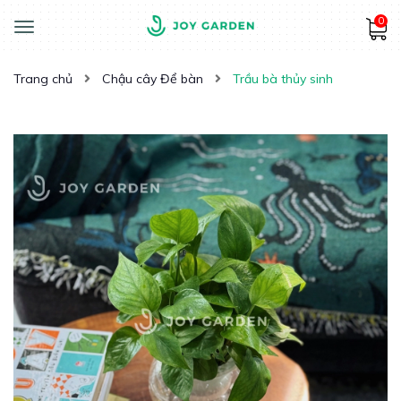
0
Toggle
navigation
Trang chủ
Chậu cây Để bàn
Trầu bà thủy sinh