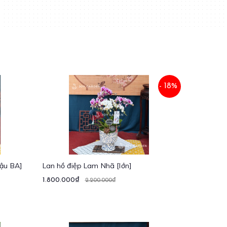
- 18%
hậu BA]
Lan hồ điệp Lam Nhã [lớn]
1.800.000₫
2.200.000₫