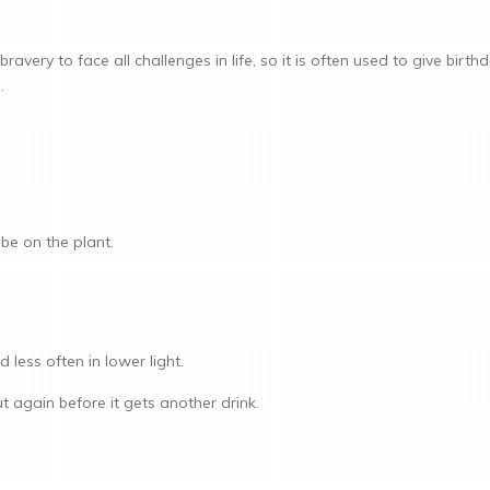
avery to face all challenges in life, so it is often used to give birthda
.
l be on the plant.
 less often in lower light.
t again before it gets another drink.