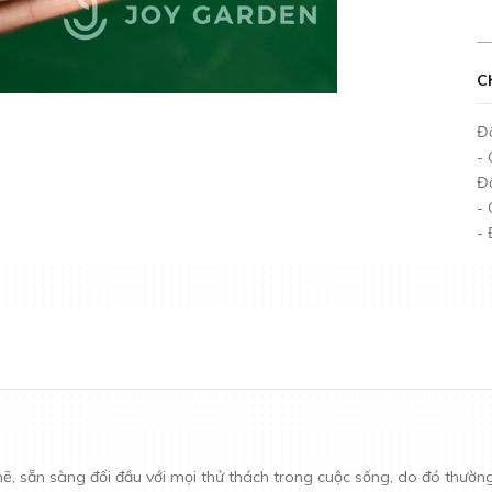
C
Đố
- 
Đố
-
- 
sẵn sàng đối đầu với mọi thử thách trong cuộc sống, do đó thường được