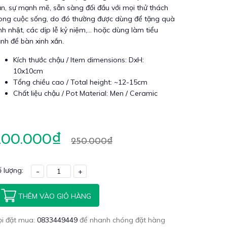
n, sự mạnh mẽ, sẵn sàng đối đầu với mọi thử thách
ong cuộc sống, do đó thường được dùng để tặng quà
nh nhật, các dịp lễ kỷ niệm,... hoặc dùng làm tiểu
̉nh để bàn xinh xắn.
Kích thước chậu / Item dimensions: DxH:
10x10cm
Tổng chiều cao / Total height: ~12-15cm
Chất liệu chậu / Pot Material: Men / Ceramic
200.000₫
250.000₫
 lượng:
-
+
THÊM VÀO GIỎ HÀNG
ọi đặt mua:
0833449449
để nhanh chóng đặt hàng