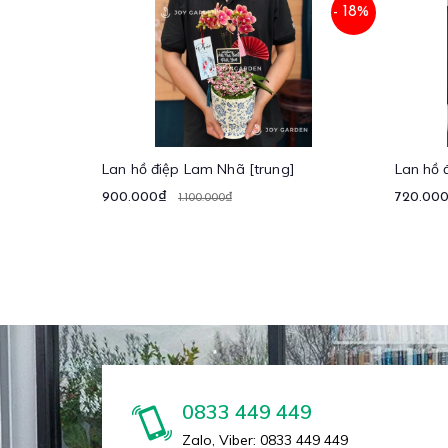
- 18%
Lan hồ điệp Lam Nhã [trung]
Lan hồ 
900.000₫
720.00
1.100.000₫
0833 449 449
Zalo, Viber: 0833 449 449