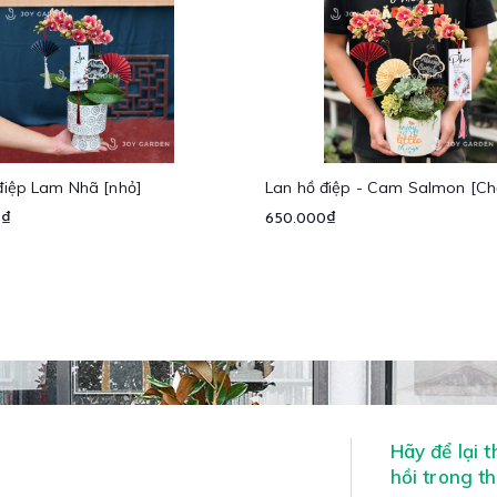
điệp Lam Nhã [nhỏ]
Lan hồ điệp - Cam Salmon [Ch
0₫
650.000₫
Hãy để lại 
hồi trong t