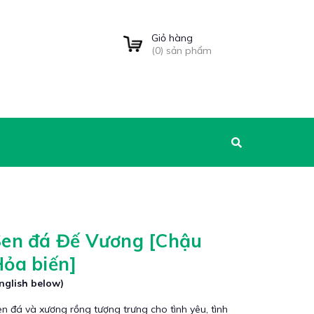
Giỏ hàng
(
0
) sản phẩm
Sen đá Đế Vương [Chậu
ỏa biến]
nglish below)
n đá và xương rồng tượng trưng cho tình yêu, tình