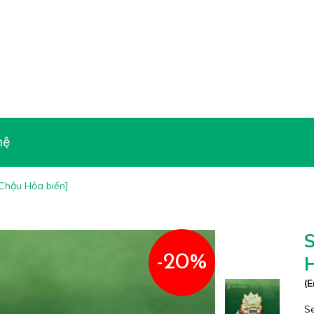
hệ
Chậu Hỏa biến]
-20%
H
(E
Se