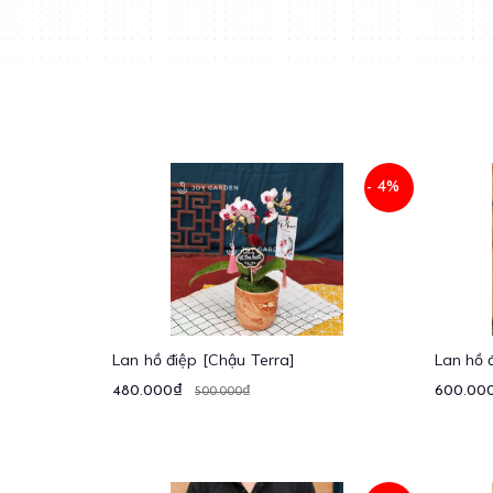
- 4%
Lan hồ điệp [Chậu Terra]
Lan hồ 
480.000₫
600.00
500.000₫