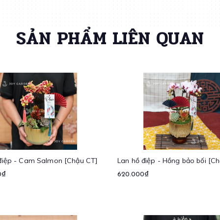
SẢN PHẨM LIÊN QUAN
điệp - Cam Salmon [Chậu CT]
Lan hồ điệp - Hồng bảo bối [C
0₫
620.000₫