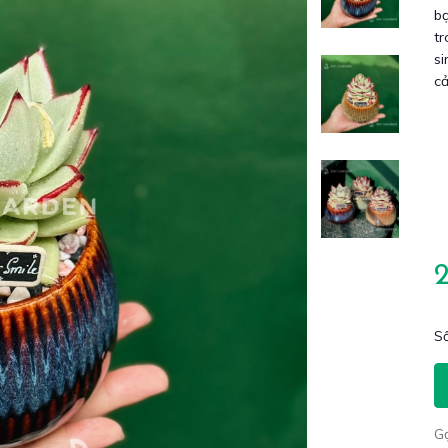
bạ
tr
si
ca
Số
G