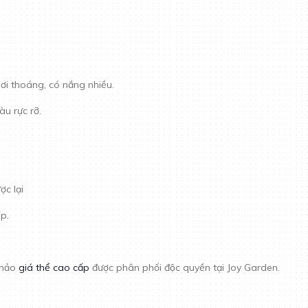
nơi thoáng, có nắng nhiều.
u rực rỡ.
ợc lại
p.
khảo
giá thể cao cấp
được phân phối độc quyền tại Joy Garden.