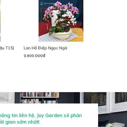
ậu T15]
Lan Hồ Điệp Ngọc Ngà
2.800.000₫
thông tin liên hệ, Joy Garden sẽ phản
hời gian sớm nhất!