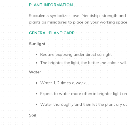
PLANT INFORMATION
Succulents symbolizes love, friendship, strength and br
plants as miniatures to place on your working space
GENERAL PLANT CARE
Sunlight
Require exposing under direct sunlight
The brighter the light, the better the colour wil
Water
Water 1-2 times a week.
Expect to water more often in brighter light and
Water thoroughly and then let the plant dry ou
Soil