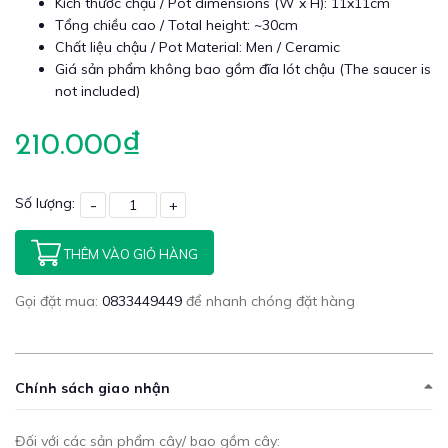
Kích thước chậu / Pot dimensions (W x H): 11x11cm
Tổng chiều cao / Total height: ~30cm
Chất liệu chậu / Pot Material: Men / Ceramic
Giá sản phẩm không bao gồm đĩa lót chậu (The saucer is
not included)
210.000₫
Số lượng:
-
+
THÊM VÀO GIỎ HÀNG
Gọi đặt mua:
0833449449
để nhanh chóng đặt hàng
Chính sách giao nhận
Đối với các sản phẩm cây/ bao gồm cây: