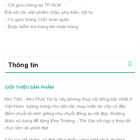
- Chỉ giao hàng tại TP HCM
Đối với các sản phẩm chậu, phụ kiện, vật tư:
- Có giao hàng COD toàn quốc
- Được kiểm tra hàng khi nhận hàng
Thông tin
GIỚI THIỆU SẢN PHẨM
Kim Tiền - Kim Phát Tài là cây phong thuỷ nổi tiếng bậc nhất ở
Việt Nam, tượng trưng cho tiền tài, may mắn do cây có đặc
điểm chuỗi lá nhìn giống như chuỗi đồng xu rất đẹp, thường
được sử dụng để tặng Khai Trương - Tân Gia với ngụ ý thay lời
chúc làm ăn phát đạt.
Cây cực dễ chăm, có thể sống thiếu sáng một chút, thường