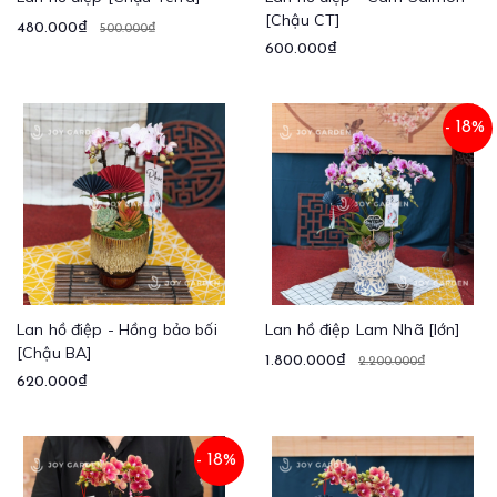
[Chậu CT]
480.000₫
500.000₫
600.000₫
- 18%
Lan hồ điệp - Hồng bảo bối
Lan hồ điệp Lam Nhã [lớn]
[Chậu BA]
1.800.000₫
2.200.000₫
620.000₫
- 18%