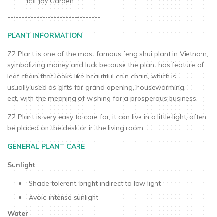
bởi Joy Garden.
--------------------------------
PLANT INFORMATION
ZZ Plant is one of the most famous feng shui plant in Vietnam,
symbolizing money and luck because the plant has feature of
leaf chain that looks like beautiful coin chain, which is
usually used as gifts for grand opening, housewarming,
ect, with the meaning of wishing for a prosperous business.
ZZ Plant is very easy to care for, it can live in a little light, often
be placed on the desk or in the living room.
GENERAL PLANT CARE
Sunlight
Shade tolerent, bright indirect to low light
Avoid intense sunlight
Water