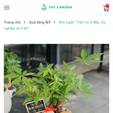
0
Toggle
navigation
Trang chủ
Quà tặng 8/3
Kim ngân "Tâm ta ở đâu, Sự
nghiệp ta ở đó"