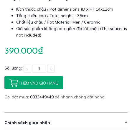
Kích thước chậu / Pot dimensions (D x H): 14x12cm
Tổng chiều cao / Total height: ~35cm
Chất liệu chậu / Pot Material: Men / Ceramic
Giá sản phẩm không bao gồm đĩa lót chậu (The saucer is
not included)
390.000₫
Số lượng:
-
+
THÊM VÀO GIỎ HÀNG
Gọi đặt mua:
0833449449
để nhanh chóng đặt hàng
Chính sách giao nhận