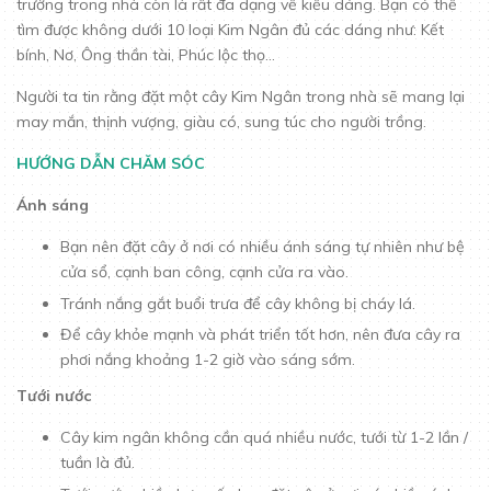
trường trong nhà còn là rất đa dạng về kiểu dáng. Bạn có thể
tìm được không dưới 10 loại Kim Ngân đủ các dáng như: Kết
bính, Nơ, Ông thần tài, Phúc lộc thọ…
Người ta tin rằng đặt một cây Kim Ngân trong nhà sẽ mang lại
may mắn, thịnh vượng, giàu có, sung túc cho người trồng.
HƯỚNG DẪN CHĂM SÓC
Ánh sáng
Bạn nên đặt cây ở nơi có nhiều ánh sáng tự nhiên như bệ
cửa sổ, cạnh ban công, cạnh cửa ra vào.
Tránh nắng gắt buổi trưa để cây không bị cháy lá.
Để cây khỏe mạnh và phát triển tốt hơn, nên đưa cây ra
phơi nắng khoảng 1-2 giờ vào sáng sớm.
Tưới nước
Cây kim ngân không cần quá nhiều nước, tưới từ 1-2 lần /
tuần là đủ.