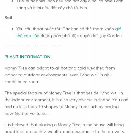
Tưới nước nhiều hơn nếu bạn đặt cây ở nơi có nhiều ánh
sáng và ít lại nếu đặt cây chỗ tối hơn.
Soil
Yêu cầu thoát nước tốt. Các bạn có thể tham khảo
giá
thể cao cấp
được phân phối độc quyền bởi Joy Garden.
--------------------------------
PLANT INFORMATION
Money Tree can adapt to all hot and cold weather, from
indoor to outdoor environments, even living well in air-
conditioned rooms.
The special feature of Money Tree is that beside living well in
the indoor environment, it is also very diverse in shape. You can
find no less than 10 shapes of Money Tree such as binding,
bow, God of Fortune,...
It is believed that placing a Money Tree in the house will bring
good luck, prosperity, wealth, and abundance to the growers.