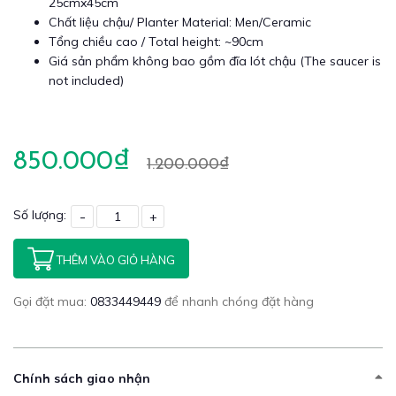
25cmx45cm
Chất liệu chậu/ Planter Material: Men/Ceramic
Tổng chiều cao / Total height: ~90cm
Giá sản phẩm không bao gồm đĩa lót chậu (The saucer is
not included)
850.000₫
1.200.000₫
Số lượng:
-
+
THÊM VÀO GIỎ HÀNG
Gọi đặt mua:
0833449449
để nhanh chóng đặt hàng
Chính sách giao nhận