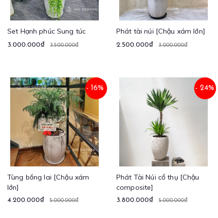
Set Hạnh phúc Sung túc
Phát tài núi [Chậu xám lớn]
3.000.000₫
2.500.000₫
3.500.000₫
3.000.000₫
- 16%
- 24%
Tùng bồng lai [Chậu xám
Phát Tài Núi cổ thụ [Chậu
lớn]
composite]
4.200.000₫
3.800.000₫
5.000.000₫
5.000.000₫