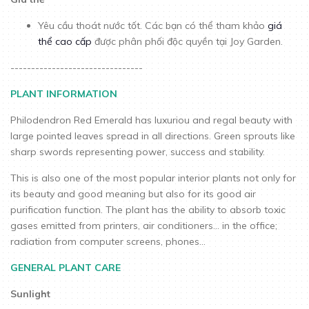
Yêu cầu thoát nước tốt. Các bạn có thể tham khảo
giá
thể cao cấp
được phân phối độc quyền tại Joy Garden.
--------------------------------
PLANT INFORMATION
Philodendron Red Emerald has luxuriou and regal beauty with
large pointed leaves spread in all directions. Green sprouts like
sharp swords representing power, success and stability.
This is also one of the most popular interior plants not only for
its beauty and good meaning but also for its good air
purification function. The plant has the ability to absorb toxic
gases emitted from printers, air conditioners... in the office;
radiation from computer screens, phones...
GENERAL PLANT CARE
Sunlight