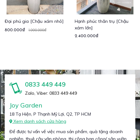
Đại phú gia [Chậu xám nhỏ]
Hạnh phúc thân trụ [Chậu
xám lớn]
800.000₫
1.000.000₫
2.400.000₫
0833 449 449
Zalo, Viber: 0833 449 449
Joy Garden
18 Tạ Hiện, P Thạnh Mỹ Lợi, Q2, TP HCM
Xem danh sách cửa hàng
Để được tư vấn về việc mua sản phẩm, quà tặng doanh
nghiệp, thuê cây văn phòng, thi công ban công/ sân vườn...