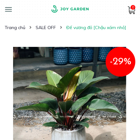
0
Toggle
navigation
Trang chủ
SALE OFF
Đế vương đỏ [Chậu xám nhỏ]
-29%