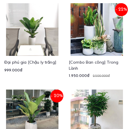
- 22%
Đại phú gia [Chậu ly trắng]
[Combo Ban công] Trong
Lành
999.000₫
1.950.000₫
2.500.000₫
- 20%