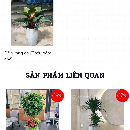
Đế vương đỏ [Chậu xám
nhỏ]
SẢN PHẨM LIÊN QUAN
- 14%
- 17%