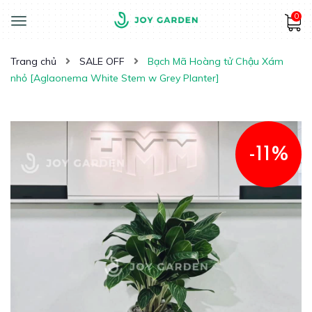
0
Toggle
navigation
Trang chủ
SALE OFF
Bạch Mã Hoàng tử Chậu Xám
nhỏ [Aglaonema White Stem w Grey Planter]
-11%