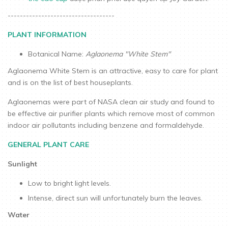
-----------------------------------
PLANT INFORMATION
Botanical Name:
Aglaonema "White Stem"
Aglaonema White Stem is an attractive, easy to care for plant
and is on the list of best houseplants.
Aglaonemas were part of NASA clean air study and found to
be effective air purifier plants which remove most of common
indoor air pollutants including benzene and formaldehyde.
GENERAL PLANT CARE
Sunlight
Low to bright light levels.
Intense, direct sun will unfortunately burn the leaves.
Water