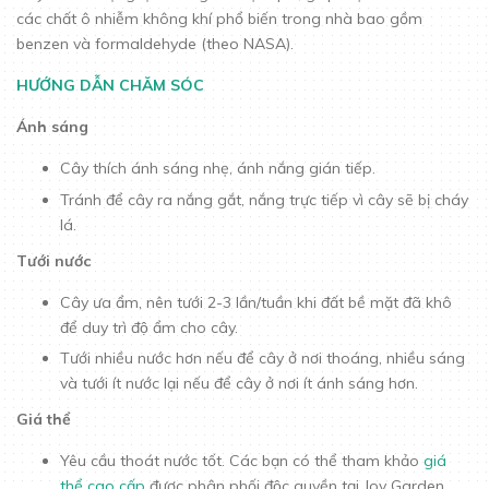
các chất ô nhiễm không khí phổ biến trong nhà bao gồm
benzen và formaldehyde (theo NASA).
HƯỚNG DẪN CHĂM SÓC
Ánh sáng
Cây thích ánh sáng nhẹ, ánh nắng gián tiếp.
Tránh để cây ra nắng gắt, nắng trực tiếp vì cây sẽ bị cháy
lá.
Tưới nước
Cây ưa ẩm, nên tưới 2-3 lần/tuần khi đất bề mặt đã khô
để duy trì độ ẩm cho cây.
Tưới nhiều nước hơn nếu để cây ở nơi thoáng, nhiều sáng
và tưới ít nước lại nếu để cây ở nơi ít ánh sáng hơn.
Giá thể
Yêu cầu thoát nước tốt. Các bạn có thể tham khảo
giá
thể cao cấp
được phân phối độc quyền tại Joy Garden.