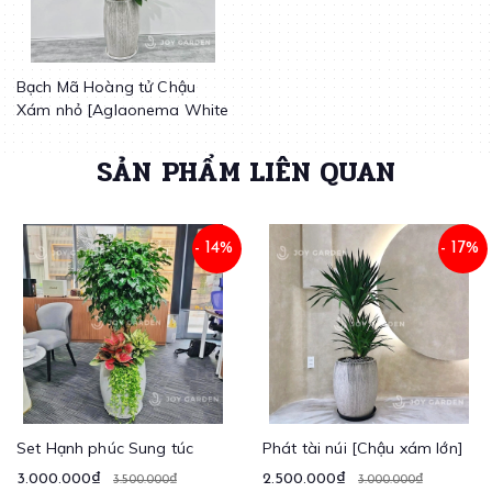
Bạch Mã Hoàng tử Chậu
Xám nhỏ [Aglaonema White
Stem w Grey Planter]
SẢN PHẨM LIÊN QUAN
- 14%
- 17%
Set Hạnh phúc Sung túc
Phát tài núi [Chậu xám lớn]
3.000.000₫
2.500.000₫
3.500.000₫
3.000.000₫