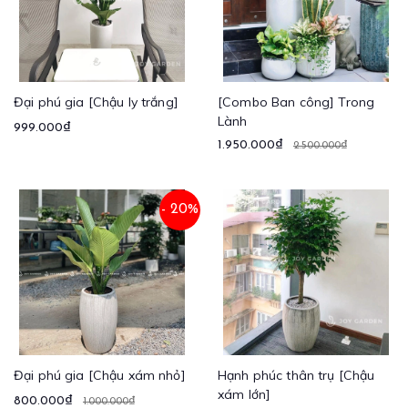
Đại phú gia [Chậu ly trắng]
[Combo Ban công] Trong
Lành
999.000₫
1.950.000₫
2.500.000₫
- 20%
Đại phú gia [Chậu xám nhỏ]
Hạnh phúc thân trụ [Chậu
xám lớn]
800.000₫
1.000.000₫