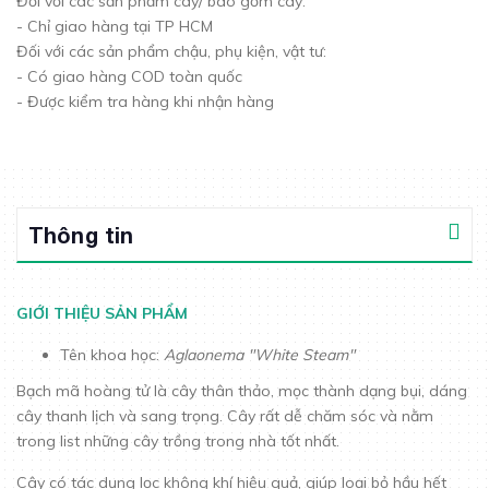
Đối với các sản phẩm cây/ bao gồm cây:
- Chỉ giao hàng tại TP HCM
Đối với các sản phẩm chậu, phụ kiện, vật tư:
- Có giao hàng COD toàn quốc
- Được kiểm tra hàng khi nhận hàng
Thông tin
GIỚI THIỆU SẢN PHẨM
Tên khoa học:
Aglaonema "White Steam"
Bạch mã hoàng tử là cây thân thảo, mọc thành dạng bụi, dáng
cây thanh lịch và sang trọng. Cây rất dễ chăm sóc và nằm
trong list những cây trồng trong nhà tốt nhất.
Cây có tác dụng lọc không khí hiệu quả, giúp loại bỏ hầu hết