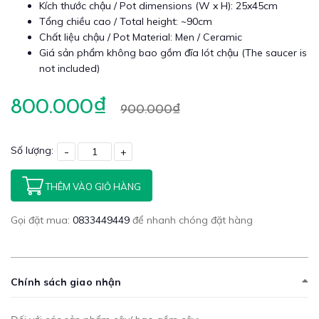
Kích thước chậu / Pot dimensions (W x H): 25x45cm
Tổng chiều cao / Total height: ~90cm
Chất liệu chậu / Pot Material: Men / Ceramic
Giá sản phẩm không bao gồm đĩa lót chậu (The saucer is
not included)
800.000₫
900.000₫
Số lượng:
-
+
THÊM VÀO GIỎ HÀNG
Gọi đặt mua:
0833449449
để nhanh chóng đặt hàng
Chính sách giao nhận