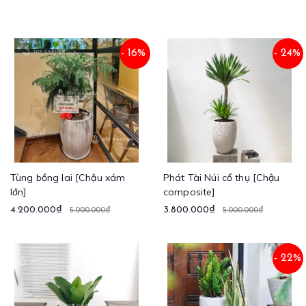
- 16%
- 24%
Tùng bồng lai [Chậu xám
Phát Tài Núi cổ thụ [Chậu
lớn]
composite]
4.200.000₫
3.800.000₫
5.000.000₫
5.000.000₫
- 22%