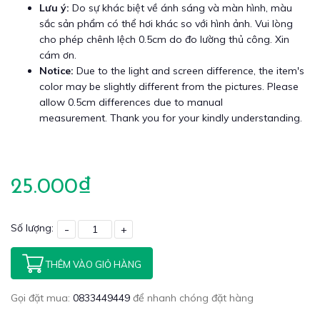
Lưu ý:
Do sự khác biệt về ánh sáng và màn hình, màu
sắc sản phẩm có thể hơi khác so với hình ảnh. Vui lòng
cho phép chênh lệch 0.5cm do đo lường thủ công. Xin
cám ơn.
Notice:
Due to the light and screen difference, the item's
color may be slightly different from the pictures. Please
allow 0.5cm differences due to manual
measurement. Thank you for your kindly understanding.
25.000₫
Số lượng:
-
+
THÊM VÀO GIỎ HÀNG
Gọi đặt mua:
0833449449
để nhanh chóng đặt hàng