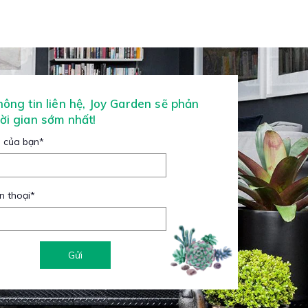
thông tin liên hệ, Joy Garden sẽ phản
hời gian sớm nhất!
 của bạn
*
n thoại
*
Gửi