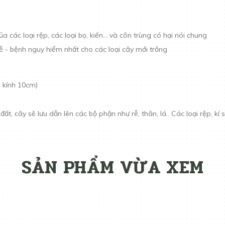
 các loại rệp, các loại bọ, kiến... và côn trùng có hại nói chung
ễ - bệnh nguy hiểm nhất cho các loại cây mới trồng
g kính 10cm)
u
, cây sẽ lưu dẫn lên các bộ phận như rễ, thân, lá.. Các loại rệp, kí s
SẢN PHẨM VỪA XEM