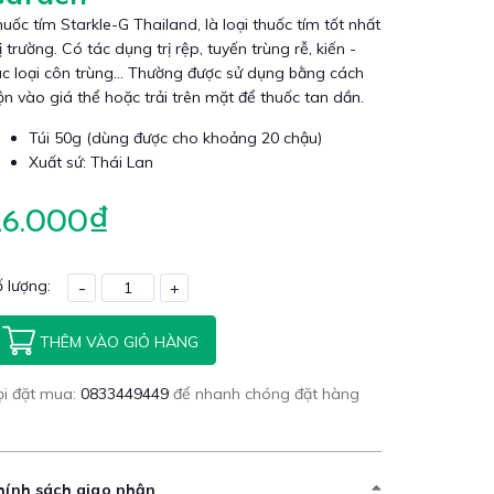
uốc tím Starkle-G Thailand, là loại thuốc tím tốt nhất
ị trường. Có tác dụng trị rệp, tuyến trùng rễ, kiến -
c loại côn trùng... Thường được sử dụng bằng cách
ộn vào giá thể hoặc trải trên mặt để thuốc tan dần.
Túi 50g (dùng được cho khoảng 20 chậu)
Xuất sứ: Thái Lan
26.000₫
 lượng:
-
+
THÊM VÀO GIỎ HÀNG
ọi đặt mua:
0833449449
để nhanh chóng đặt hàng
hính sách giao nhận