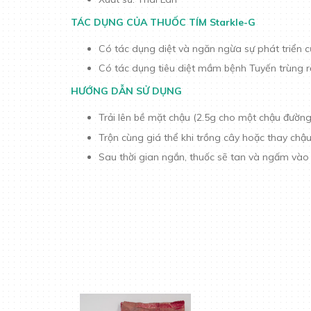
TÁC DỤNG CỦA THUỐC TÍM Starkle-G
Có tác dụng diệt và ngăn ngừa sự phát triển của
Có tác dụng tiêu diệt mầm bệnh Tuyến trùng r
HƯỚNG DẪN SỬ DỤNG
Trải lên bề mặt chậu (2.5g cho một chậu đườn
Trộn cùng giá thể khi trồng cây hoặc thay chậ
Sau thời gian ngắn, thuốc sẽ tan và ngấm vào đất