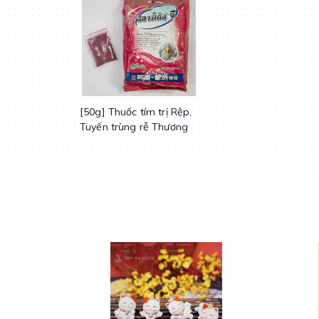
[50g] Thuốc tím trị Rệp,
Tuyến trùng rễ Thương
hiệu Starkle-G Thailand
| Joy Garden