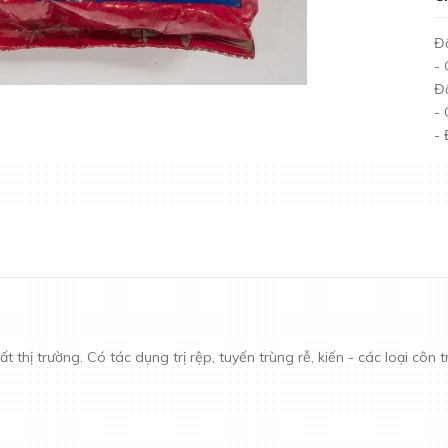
Đố
- 
Đố
-
- 
ất thị trường. Có tác dụng trị rệp, tuyến trùng rễ, kiến - các loại cô