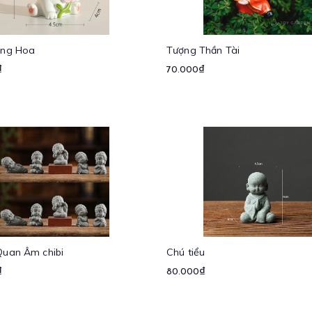
ắng Hoa
Tượng Thần Tài
₫
70.000₫
uan Âm chibi
Chú tiểu
₫
80.000₫