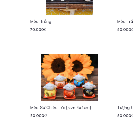
Mèo Trắng
Mèo Tr
70.000₫
80.000
Mèo Sứ Chiêu Tài [size 4x4cm]
Tượng Q
50.000₫
80.000