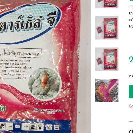
Th
th
cá
tr
Số
G
C