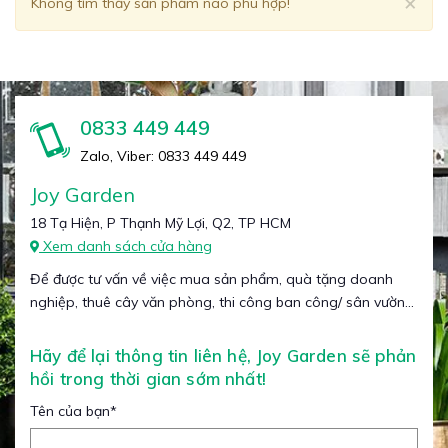
Clo
×
Không tìm thấy sản phẩm nào phù hợp!
0833 449 449
Zalo, Viber: 0833 449 449
Joy Garden
18 Tạ Hiện, P Thạnh Mỹ Lợi, Q2, TP HCM
Xem danh sách cửa hàng
Để được tư vấn về việc mua sản phẩm, quà tặng doanh
nghiệp, thuê cây văn phòng, thi công ban công/ sân vườn...
Hãy để lại thông tin liên hệ, Joy Garden sẽ phản
hồi trong thời gian sớm nhất!
Tên của bạn
*