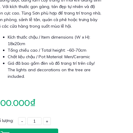
ường được dùng làm cây trang trí mỗi khi Giáng sinh
. Với kích thước gọn gàng, tán đẹp tự nhiên và độ
n cực cao, Tùng Sơn phù hợp để trang trí trong nhà,
n phòng, sảnh lễ tân, quán cà phê hoặc trưng bày
i các cửa hàng trong suốt mùa lễ hội.
Kích thước chậu / Item dimensions (W x H):
18x20cm
Tổng chiều cao / Total height: ~60-70cm
Chất liệu chậu / Pot Material: Men/Ceramic
Giá đã bao gồm đèn và đồ trang trí trên cây/
The lights and decorations on the tree are
included.
700.000₫
 lượng:
-
+