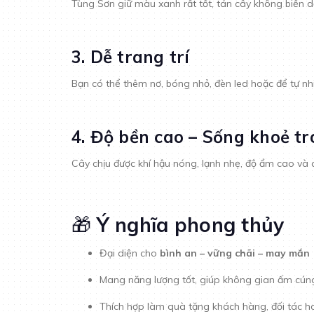
Tùng Sơn giữ màu xanh rất tốt, tán cây không biến d
3. Dễ trang trí
Bạn có thể thêm nơ, bóng nhỏ, đèn led hoặc để tự nh
4. Độ bền cao – Sống khoẻ t
Cây chịu được khí hậu nóng, lạnh nhẹ, độ ẩm cao và
🎁
Ý nghĩa phong thủy
Đại diện cho
bình an – vững chãi – may mắn
Mang năng lượng tốt, giúp không gian ấm cúng
Thích hợp làm quà tặng khách hàng, đối tác h