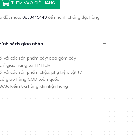
THÊM VÀO GIỎ HÀNG
ọi đặt mua:
0833449449
để nhanh chóng đặt hàng
hính sách giao nhận
i với các sản phẩm cây/ bao gồm cây:
Chỉ giao hàng tại TP HCM
i với các sản phẩm chậu, phụ kiện, vật tư:
 Có giao hàng COD toàn quốc
Được kiểm tra hàng khi nhận hàng