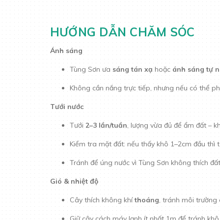
HƯỚNG DẪN CHĂM SÓC
Ánh sáng
Tùng Sơn ưa
sáng tán xạ
hoặc
ánh sáng tự n
Không cần nắng trực tiếp, nhưng nếu có thể phơ
Tưới nước
Tưới
2–3 lần/tuần
, lượng vừa đủ để ẩm đất – 
Kiểm tra mặt đất: nếu thấy khô 1–2cm đầu thì t
Tránh để úng nước vì Tùng Sơn không thích đấ
Gió & nhiệt độ
Cây thích không khí
thoáng
, tránh môi trường
Giữ cây cách máy lạnh ít nhất 1m để tránh khô 