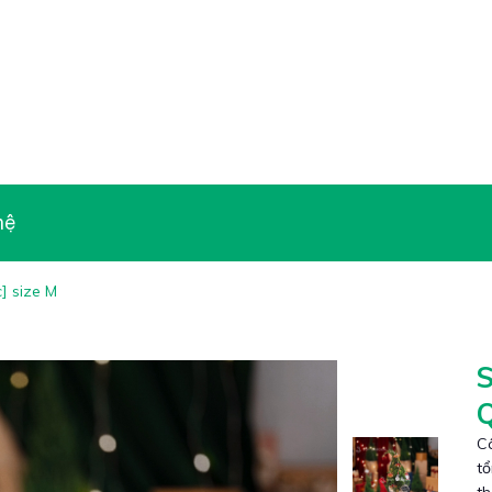
hệ
] size M
Q
Câ
t