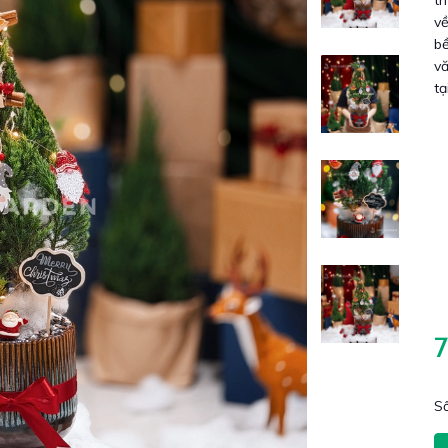
th
về
bề
vă
tạ
Số