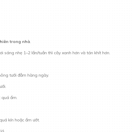
hiên trong nhà
.
i sáng nhẹ 1–2 lần/tuần thì cây xanh hơn và tán khít hơn.
không tưới đẫm hàng ngày.
ưới.
t quá ẩm.
 quá kín hoặc ẩm ướt.
lá.