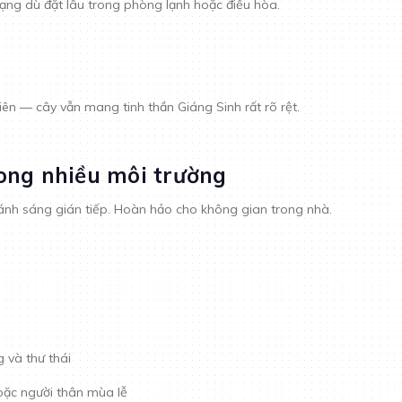
ạng dù đặt lâu trong phòng lạnh hoặc điều hòa.
iên — cây vẫn mang tinh thần Giáng Sinh rất rõ rệt.
rong nhiều môi trường
 ánh sáng gián tiếp. Hoàn hảo cho không gian trong nhà.
 và thư thái
oặc người thân mùa lễ