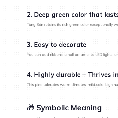
2. Deep green color that last
Tùng Sơn retains its rich green color exceptionally w
3. Easy to decorate
You can add ribbons, small ornaments, LED lights, or si
4. Highly durable – Thrives 
This pine tolerates warm climates, mild cold, high humi
🎁
Symbolic Meaning