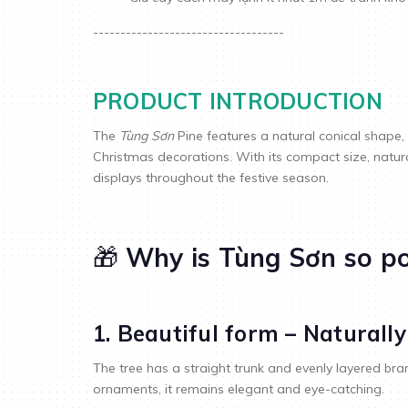
-----------------------------------
PRODUCT INTRODUCTION
The
Tùng Sơn
Pine features a natural conical shape, 
Christmas decorations. With its compact size, natural
displays throughout the festive season.
🎁
Why is Tùng Sơn so po
1. Beautiful form – Naturall
The tree has a straight trunk and evenly layered b
ornaments, it remains elegant and eye-catching.