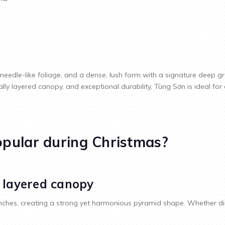
needle-like foliage, and a dense, lush form with a signature deep gr
ly layered canopy, and exceptional durability, Tùng Sơn is ideal for 
pular during Christmas?
y layered canopy
ranches, creating a strong yet harmonious pyramid shape. Whether d