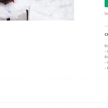
G
C
Đố
- 
Đố
-
- 