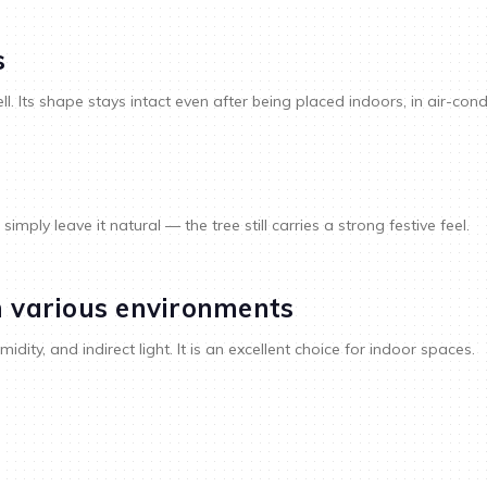
s
ell. Its shape stays intact even after being placed indoors, in air-co
mply leave it natural — the tree still carries a strong festive feel.
in various environments
dity, and indirect light. It is an excellent choice for indoor spaces.