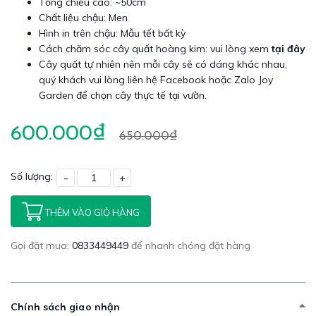
Tổng chiều cao: ~50cm
Chất liệu chậu: Men
Hình in trên chậu: Mẫu tết bất kỳ
Cách chăm sóc cây quất hoàng kim: vui lòng xem
tại đây
Cây quất tự nhiên nên mỗi cây sẽ có dáng khác nhau,
quý khách vui lòng liên hệ Facebook hoặc Zalo Joy
Garden để chọn cây thực tế tại vườn.
600.000₫
650.000₫
Số lượng:
-
+
THÊM VÀO GIỎ HÀNG
Gọi đặt mua:
0833449449
để nhanh chóng đặt hàng
Chính sách giao nhận