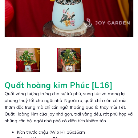
Quất hoàng kim Phúc [L16]
Quất vàng tượng trưng cho sự trù phú, sung túc và mang lại
phong thuỷ tốt cho ngôi nhà. Ngoài ra, quất chín còn có mùi
thơm đặc trưng mà chỉ cần ngửi thoáng qua là thấy mùi Tết.
Quất Hoàng Kim của Joy nhỏ gọn, trái vàng đều, rất phù hợp với
những căn hộ, ngôi nhà phố có diện tích khiêm tốn.
Kích thước chậu (W x H): 16x16cm