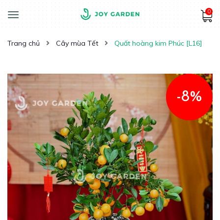
0
Toggle
navigation
Trang chủ
Cây mùa Tết
Quất hoàng kim Phúc [L16]
-8%