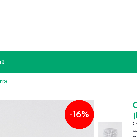
hệ
ite)
-16%
Ch
ca