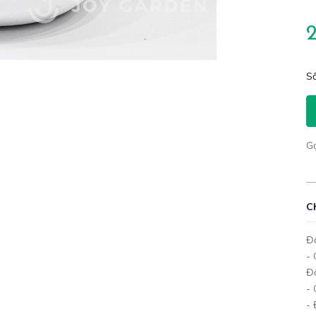
Số
G
C
Đố
- 
Đố
-
- 