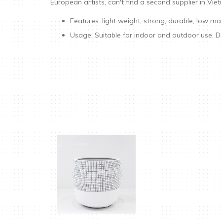
European artists, can't find a second supplier in Vie
Features: light weight, strong, durable; low m
Usage: Suitable for indoor and outdoor use. D