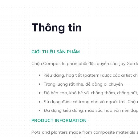
Thông tin
GIỚI THIỆU SẢN PHẨM
Chậu Composite phân phối độc quyền của Joy Gard
Kiểu dáng, hoạ tiết (pattern) được các artist 
Trọng lượng rất nhẹ, dễ dàng di chuyển
Độ bền cao, khó bể vỡ, chống thấm, chống nứt,
Sử dụng được cả trong nhà và ngoài trời. Chậu
Đa dạng kiểu dáng, màu sắc, hoa văn nên đáp ứn
PRODUCT INFORMATION
Pots and planters made from composite materials suc