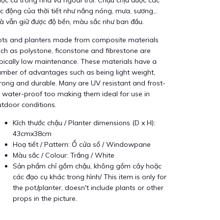
ợc cả trong nhà và ngoài trời. Chậu chịu được các
c động của thời tiết như nắng nóng, mưa, sương,..
 vẫn giữ được độ bền, màu sắc như ban đầu.
ots and planters made from composite materials
ch as polystone, ficonstone and fibrestone are
pically low maintenance. These materials have a
mber of advantages such as being light weight,
rong and durable. Many are UV resistant and frost-
 water-proof too making them ideal for use in
tdoor conditions.
Kích thước chậu / Planter dimensions (D x H):
43cmx38cm
Hoạ tiết / Pattern: Ổ cửa sổ / Windowpane
Màu sắc / Colour: Trắng / White
Sản phẩm chỉ gồm chậu, không gồm cây hoặc
các đạo cụ khác trong hình/ This item is only for
the pot/planter, doesn't include plants or other
props in the picture.