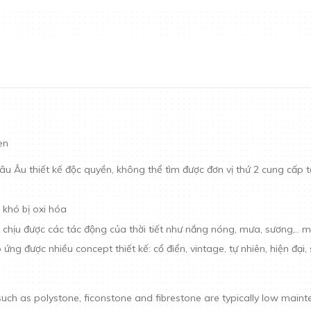
en
châu Âu thiết kế độc quyền, không thể tìm được đơn vị thứ 2 cung cấp 
 khó bị oxi hóa
 chịu được các tác động của thời tiết như nắng nóng, mưa, sương,..
g được nhiều concept thiết kế: cổ điển, vintage, tự nhiên, hiện đại,
h as polystone, ficonstone and fibrestone are typically low mainten