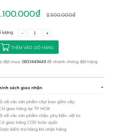
2.100.000₫
2.500.000₫
 lượng:
-
+
THÊM VÀO GIỎ HÀNG
ọi đặt mua:
0833449449
để nhanh chóng đặt hàng
hính sách giao nhận
i với các sản phẩm cây/ bao gồm cây:
Chỉ giao hàng tại TP HCM
i với các sản phẩm chậu, phụ kiện, vật tư:
 Có giao hàng COD toàn quốc
Được kiểm tra hàng khi nhận hàng