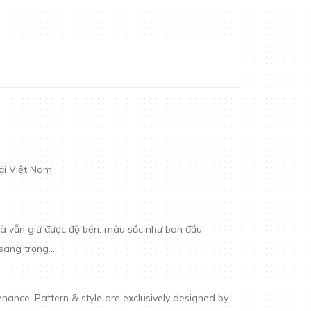
tại Việt Nam
 mà vẫn giữ được độ bền, màu sắc như ban đầu
 sang trọng…
ance. Pattern & style are exclusively designed by