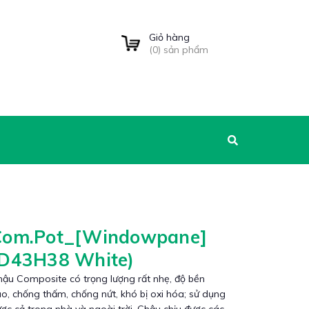
Giỏ hàng
(
0
) sản phẩm
Com.Pot_[Windowpane]
(D43H38 White)
ậu Composite có trọng lượng rất nhẹ, độ bền
o, chống thấm, chống nứt, khó bị oxi hóa; sử dụng