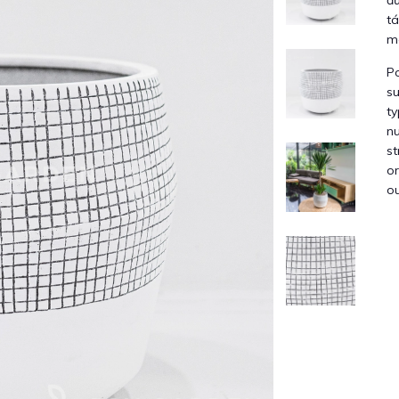
đư
tá
mà
P
su
ty
nu
st
or
ou