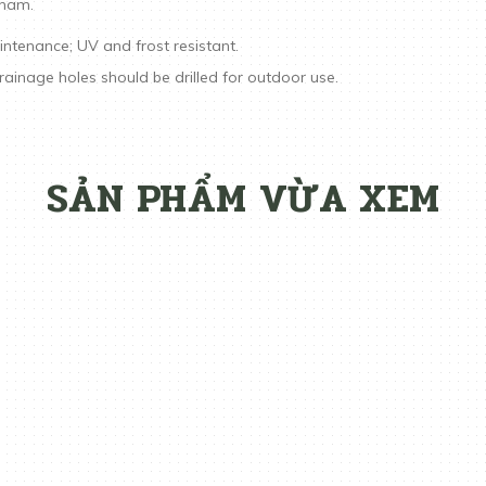
tnam.
aintenance; UV and frost resistant.
rainage holes should be drilled for outdoor use.
SẢN PHẨM VỪA XEM