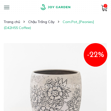
0
Toggle
navigation
Trang chủ
Chậu Trồng Cây
Com.Pot_[Peonies]
(D42H55 Coffee)
-22%