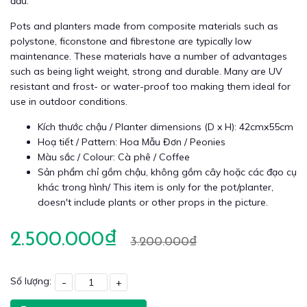
đầu.
Pots and planters made from composite materials such as
polystone, ficonstone and fibrestone are typically low
maintenance. These materials have a number of advantages
such as being light weight, strong and durable. Many are UV
resistant and frost- or water-proof too making them ideal for
use in outdoor conditions.
Kích thước chậu / Planter dimensions (D x H): 42cmx55cm
Hoạ tiết / Pattern: Hoa Mẫu Đơn / Peonies
Màu sắc / Colour: Cà phê / Coffee
Sản phẩm chỉ gồm chậu, không gồm cây hoặc các đạo cụ
khác trong hình/ This item is only for the pot/planter,
doesn't include plants or other props in the picture.
2.500.000₫
3.200.000₫
Số lượng:
-
+