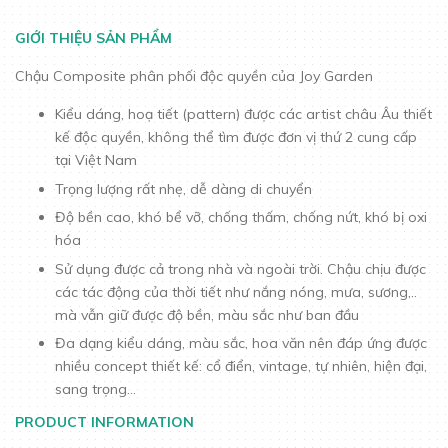
GIỚI THIỆU SẢN PHẨM
Chậu Composite phân phối độc quyền của Joy Garden
Kiểu dáng, hoạ tiết (pattern) được các artist châu Âu thiết
kế độc quyền, không thể tìm được đơn vị thứ 2 cung cấp
tại Việt Nam
Trọng lượng rất nhẹ, dễ dàng di chuyển
Độ bền cao, khó bể vỡ, chống thấm, chống nứt, khó bị oxi
hóa
Sử dụng được cả trong nhà và ngoài trời. Chậu chịu được
các tác động của thời tiết như nắng nóng, mưa, sương,..
mà vẫn giữ được độ bền, màu sắc như ban đầu
Đa dạng kiểu dáng, màu sắc, hoa văn nên đáp ứng được
nhiều concept thiết kế: cổ điển, vintage, tự nhiên, hiện đại,
sang trọng…
PRODUCT INFORMATION