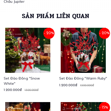
Châu Jupiter
SẢN PHẨM LIÊN QUAN
- 20%
- 20%
Set Đào Đông "Snow
Set Đào Đông "Warm Ruby"
White"
1.200.000₫
1.500.000₫
1.200.000₫
1.500.000₫
- 15%